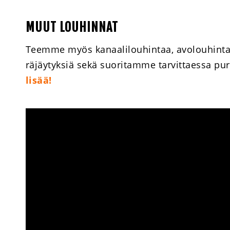
MUUT LOUHINNAT
Teemme myös kanaalilouhintaa, avolouhintaa,
räjäytyksiä sekä suoritamme tarvittaessa pu
lisää!