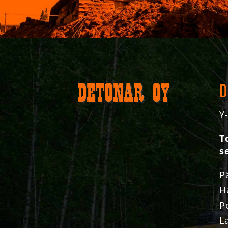
D
Y
T
s
P
H
P
L