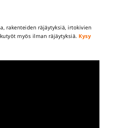
 rakenteiden räjäytyksiä, irtokivien
rkutyöt myös ilman räjäytyksiä.
Kysy