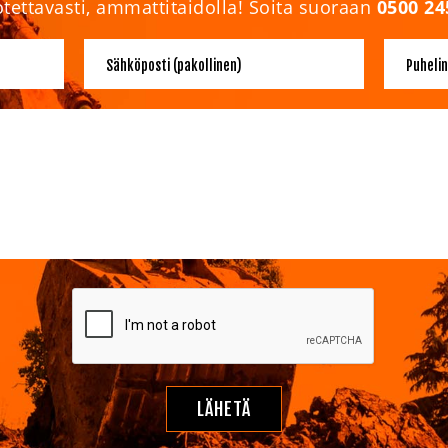
uotettavasti, ammattitaidolla! Soita suoraan
0500 24