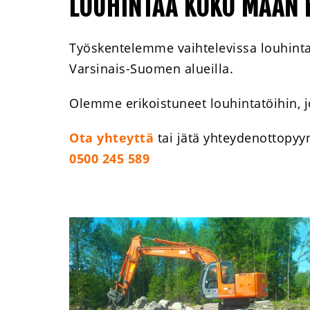
LOUHINTAA KOKO MAAN 
Työskentelemme vaihtelevissa louhint
Varsinais-Suomen alueilla.
Olemme erikoistuneet louhintatöihin, 
Ota yhteyttä
tai jätä yhteydenottopyyn
0500 245 589