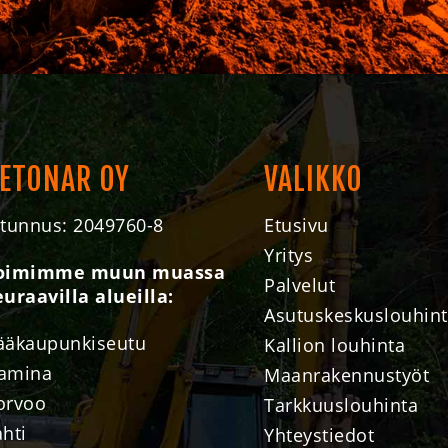
ETONAR OY
VALIKKO
-tunnus: 2049760-8
Etusivu
Yritys
oimimme muun muassa
Palvelut
euraavilla alueilla:
Asutuskeskuslouhin
ääkaupunkiseutu
Kallion louhinta
amina
Maanrakennustyöt
orvoo
Tarkkuuslouhinta
ahti
Yhteystiedot