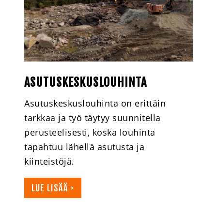
ASUTUSKESKUSLOUHINTA
Asutuskeskuslouhinta on erittäin
tarkkaa ja työ täytyy suunnitella
perusteelisesti, koska louhinta
tapahtuu lähellä asutusta ja
kiinteistöjä.
LUE LISÄÄ >