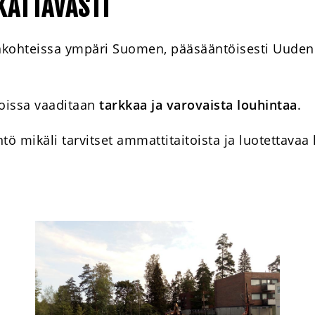
KATTAVASTI
akohteissa ympäri Suomen, pääsääntöisesti Uude
joissa vaaditaan
tarkkaa ja varovaista louhintaa
.
tö mikäli tarvitset ammattitaitoista ja luotettavaa